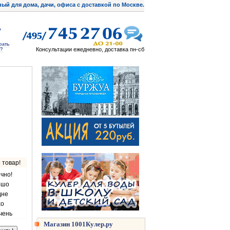
ый для дома, дачи, офиса с доставкой по Москве.
рать
Консультации ежедневно, доставка пн-сб
?
 товар!
чно!
ошо
дне
хо
чень
Магазин 1001Кулер.ру