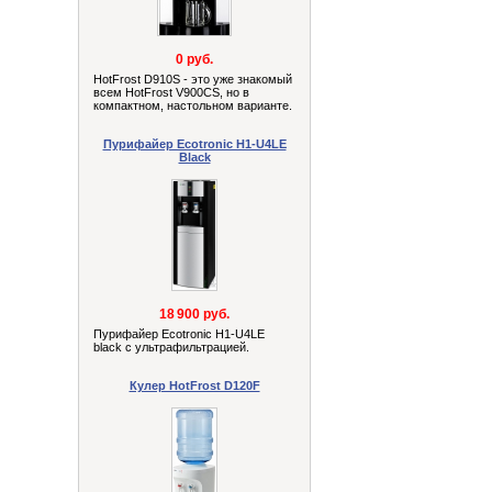
0 руб.
HotFrost D910S - это уже знакомый
всем HotFrost V900СS, но в
компактном, настольном варианте.
Пурифайер Ecotronic H1-U4LE
Black
18 900 руб.
Пурифайер Ecotronic H1-U4LE
black с ультрафильтрацией.
Кулер HotFrost D120F