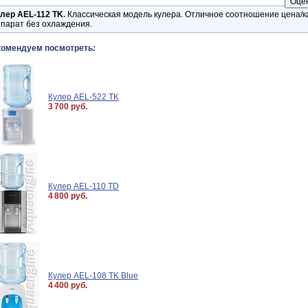
лер AEL-112 TK
.
Классическая модель кулера. Отличное соотношение цена/к
парат без охлаждения.
комендуем посмотреть:
Кулер AEL-522 TK
3 700 руб.
Кулер AEL-110 TD
4 800 руб.
Кулер AEL-108 TK Blue
4 400 руб.