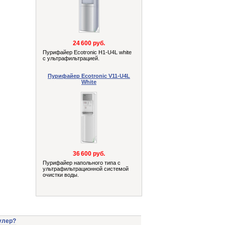
24 600 руб.
Пурифайер Ecotronic H1-U4L white
с ультрафильтрацией.
Пурифайер Ecotronic V11-U4L
White
36 600 руб.
Пурифайер напольного типа с
ультрафильтрационной системой
очистки воды.
улер?