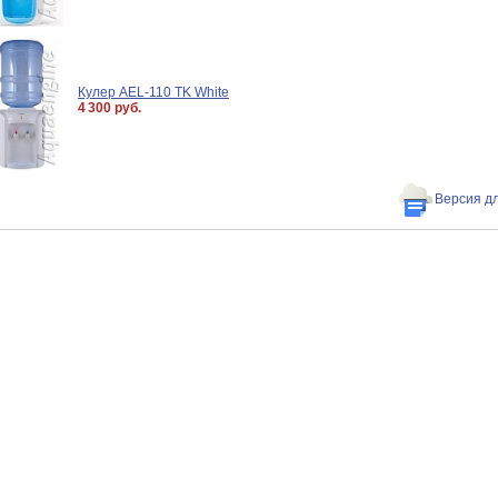
Кулер AEL-110 TK White
4 300 руб.
Версия д