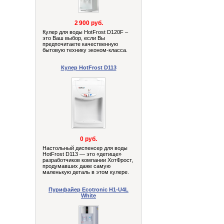
2 900 руб.
Кулер для воды HotFrost D120F –
это Ваш выбор, если Вы
предпочитаете качественную
бытовую технику эконом-класса.
Кулер HotFrost D113
0 руб.
Настольный диспенсер для воды
HotFrost D113 — это «детище»
разработчиков компании ХотФрост,
продумавших даже самую
маленькую деталь в этом кулере.
Пурифайер Ecotronic H1-U4L
White