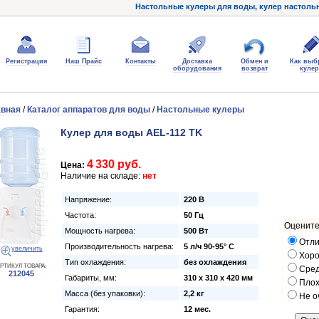
Настольные кулеры для воды, кулер настольн
Регистрация
Наш Прайс
Контакты
Доставка
Обмен и
Как выб
оборудования
возврат
кулер
авная
/
Каталог аппаратов для воды
/
Настольные кулеры
Кулер для воды AEL-112 TK
4 330 руб.
Цена:
Наличие на складе:
нет
Напряжение:
220 В
Частота:
50 Гц
Оцените
Мощность нагрева:
500 Вт
Отли
Производительность нагрева:
5 л/ч 90-95° C
увеличить
Хор
Тип охлаждения:
без охлаждения
РТИКУЛ ТОВАРА:
Сре
212045
Габариты, мм:
310 x 310 x 420 мм
Пло
Масса (без упаковки):
2,2 кг
Не о
Гарантия:
12 мес.