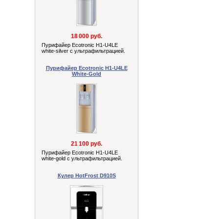
18 000 руб.
Пурифайер Ecotronic H1-U4LE
white-silver с ультрафильтрацией.
Пурифайер Ecotronic H1-U4LE
White-Gold
21 100 руб.
Пурифайер Ecotronic H1-U4LE
white-gold с ультрафильтрацией.
Кулер HotFrost D910S