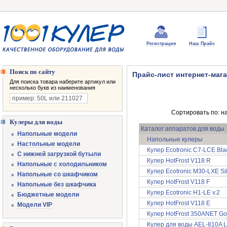
Регистрация
Наш Прайс
Поиск по сайту
Прайс-лист интернет-мага
Для поиска товара наберите артикул или
несколько букв из наименования
Сортировать по: н
Кулеры для воды
Каталог аппаратов для воды
Напольные модели
Напольные кулеры
Настольные модели
Кулер Ecotronic C7-LCE Blac
С нижней загрузкой бутыли
Кулер HotFrost V118 R
Напольные с холодильником
Кулер Ecotronic M30-LXE Si
Напольные со шкафчиком
Кулер HotFrost V118 F
Напольные без шкафчика
Кулер Ecotronic H1-LE v.2
Бюджетные модели
Кулер HotFrost V118 E
Модели VIP
Кулер HotFrost 350ANET Go
Кулер для воды AEL-810A L