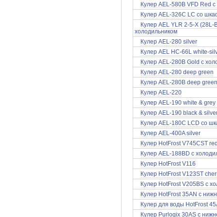
Кулер AEL-580B VFD Red с
Кулер AEL-326C LC со шка
Кулер AEL YLR 2-5-X (28L-B/
холодильником
Кулер AEL-280 silver
Кулер AEL HC-66L white-sil
Кулер AEL-280B Gold с хо
Кулер AEL-280 deep green
Кулер AEL-280B deep green
Кулер AEL-220
Кулер AEL-190 white & grey
Кулер AEL-190 black & silve
Кулер AEL-180C LCD со ш
Кулер AEL-400A silver
Кулер HotFrost V745CST re
Кулер AEL-188BD с холоди
Кулер HotFrost V116
Кулер HotFrost V123ST cher
Кулер HotFrost V205BS с х
Кулер HotFrost 35AN с нижн
Кулер для воды HotFrost 45
Кулер Purlogix 30AS с нижн