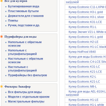
Все для кулеров
загрузкой
Бутилированная вода
Кулер Ecotronic C11-LXPM
Пластиковые бутыли
Кулер Ecotronic H3-L gold
Держатели для стаканов
Кулер Ecotronic H3-L silver
Помпы
Кулер Ecotronic K31-LCE
Ручки, подставки и др.
Кулер Ecotronic R1-L
Кулер Экочип V21-L White-si
Пурифайеры для воды
Кулер Ecotronic H1-L gold
Кулер Ecotronic H2-LE
Напольные с обратным
осмосом
Кулер Ecotronic H1-LC blac
Напольные с
Кулер HotFrost V840
ультрафильтрацией
Кулер для воды Ecotronic H
Настольные с обратным
Кулер Ecotronic C4-LCE Silv
осмосом
Кулер Ecotronic K31-LC
Настольные с
ультрафильтрацией
Кулер Ecotronic K21-LCE
Пурифайеры без фильтров
Кулер Ecotronic K2-L
Кулер Ecotronic K21-LC
Фильтры Аквафор
Кулер Ecotronic M8-L
Кулер для воды AEL-810A L
Все фильтры для воды
загрузкой
Модели с отдельным краном
Кулер Ecotronic H1-LE
Магистральные фильтры
Кулер Ecotronic H1-L white