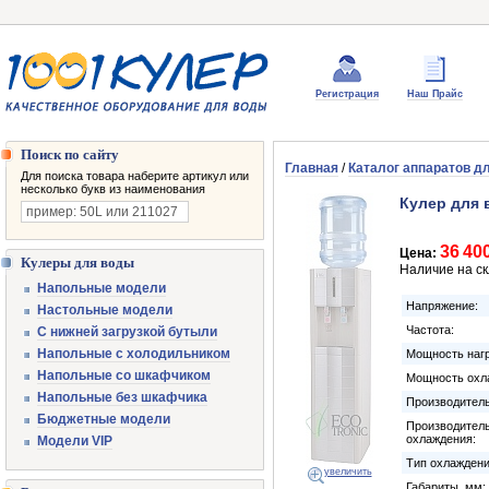
Регистрация
Наш Прайс
Поиск по сайту
Главная
/
Каталог аппаратов д
Для поиска товара наберите артикул или
несколько букв из наименования
Кулер для 
36 40
Цена:
Кулеры для воды
Наличие на с
Напольные модели
Напряжение:
Настольные модели
Частота:
С нижней загрузкой бутыли
Напольные с холодильником
Мощность нагр
Напольные со шкафчиком
Мощность охл
Напольные без шкафчика
Производитель
Бюджетные модели
Производител
охлаждения:
Модели VIP
Тип охлаждени
увеличить
Габариты, мм: