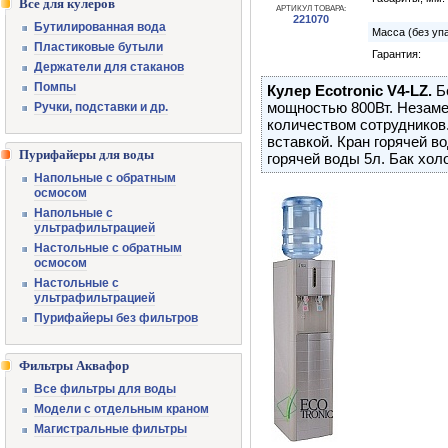
Все для кулеров
АРТИКУЛ ТОВАРА:
221070
Бутилированная вода
Масса (без упа
Пластиковые бутыли
Гарантия:
Держатели для стаканов
Помпы
Кулер Ecotronic V4-LZ.
Б
мощностью 800Вт. Незам
Ручки, подставки и др.
количеством сотрудников.
вставкой. Кран горячей 
Пурифайеры для воды
горячей воды 5л. Бак хол
Напольные с обратным
осмосом
Напольные с
ультрафильтрацией
Настольные с обратным
осмосом
Настольные с
ультрафильтрацией
Пурифайеры без фильтров
Фильтры Аквафор
Все фильтры для воды
Модели с отдельным краном
Магистральные фильтры