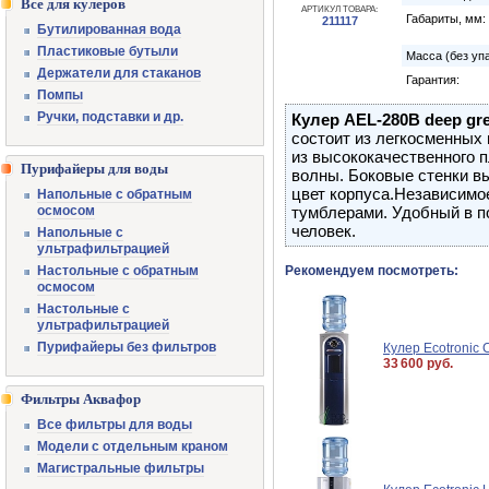
Все для кулеров
АРТИКУЛ ТОВАРА:
Габариты, мм:
211117
Бутилированная вода
Пластиковые бутыли
Масса (без упа
Держатели для стаканов
Гарантия:
Помпы
Ручки, подставки и др.
Кулер AEL-280B deep gr
состоит из легкосменных 
из высококачественного п
Пурифайеры для воды
волны. Боковые стенки в
цвет корпуса.Независимо
Напольные с обратным
осмосом
тумблерами. Удобный в п
человек.
Напольные с
ультрафильтрацией
Настольные с обратным
Рекомендуем посмотреть:
осмосом
Настольные с
ультрафильтрацией
Пурифайеры без фильтров
Кулер Ecotronic
33 600 руб.
Фильтры Аквафор
Все фильтры для воды
Модели с отдельным краном
Магистральные фильтры