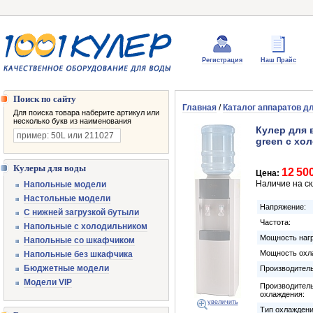
Регистрация
Наш Прайс
Поиск по сайту
Главная
/
Каталог аппаратов д
Для поиска товара наберите артикул или
несколько букв из наименования
Кулер для 
green с хо
Кулеры для воды
12 50
Цена:
Наличие на с
Напольные модели
Настольные модели
Напряжение:
С нижней загрузкой бутыли
Частота:
Напольные с холодильником
Мощность нагр
Напольные со шкафчиком
Мощность охл
Напольные без шкафчика
Бюджетные модели
Производитель
Модели VIP
Производител
охлаждения:
увеличить
Тип охлаждени