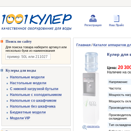
Регистрация
Наш Прайс
Поиск по сайту
Главная
/
Каталог аппаратов д
Для поиска товара наберите артикул или
несколько букв из наименования
Кулер для 
20 30
Цена:
Кулеры для воды
Наличие на с
Напольные модели
Напряжение:
Настольные модели
Частота:
С нижней загрузкой бутыли
Напольные с холодильником
Мощность нагр
Напольные со шкафчиком
Мощность охл
Напольные без шкафчика
Производитель
Бюджетные модели
Производител
Модели VIP
охлаждения:
Тип охлаждени
увеличить