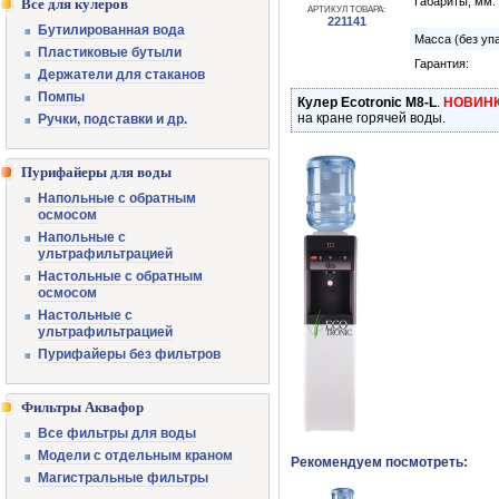
Габариты, мм:
Все для кулеров
АРТИКУЛ ТОВАРА:
221141
Бутилированная вода
Масса (без упа
Пластиковые бутыли
Гарантия:
Держатели для стаканов
Помпы
Кулер Ecotronic M8-L
.
НОВИНК
на кране горячей воды.
Ручки, подставки и др.
Пурифайеры для воды
Напольные с обратным
осмосом
Напольные с
ультрафильтрацией
Настольные с обратным
осмосом
Настольные с
ультрафильтрацией
Пурифайеры без фильтров
Фильтры Аквафор
Все фильтры для воды
Модели с отдельным краном
Рекомендуем посмотреть:
Магистральные фильтры