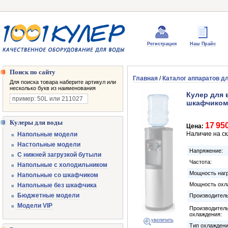
Регистрация
Наш Прайс
Поиск по сайту
Главная
/
Каталог аппаратов д
Для поиска товара наберите артикул или
несколько букв из наименования
Кулер для 
шкафчиком
Кулеры для воды
17 95
Цена:
Наличие на с
Напольные модели
Настольные модели
Напряжение:
С нижней загрузкой бутыли
Частота:
Напольные с холодильником
Мощность нагр
Напольные со шкафчиком
Мощность охл
Напольные без шкафчика
Бюджетные модели
Производитель
Модели VIP
Производител
охлаждения:
увеличить
Тип охлаждени