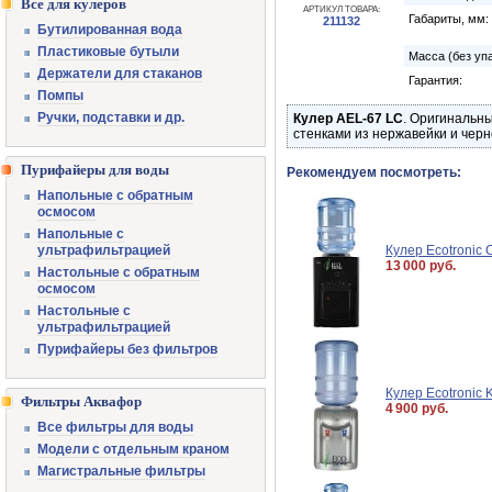
Все для кулеров
АРТИКУЛ ТОВАРА:
Габариты, мм:
211132
Бутилированная вода
Пластиковые бутыли
Масса (без упа
Держатели для стаканов
Гарантия:
Помпы
Ручки, подставки и др.
Кулер AEL-67 LC
. Оригинальн
стенками из нержавейки и черн
Пурифайеры для воды
Рекомендуем посмотреть:
Напольные с обратным
осмосом
Напольные с
ультрафильтрацией
Кулер Ecotronic 
13 000 руб.
Настольные с обратным
осмосом
Настольные с
ультрафильтрацией
Пурифайеры без фильтров
Кулер Ecotronic K
Фильтры Аквафор
4 900 руб.
Все фильтры для воды
Модели с отдельным краном
Магистральные фильтры