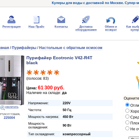
Кулеры для воды с доставкой по Москве. Супер-м
Регистрация
Наш Прайс
Контакты
Доставка
Обмен и
Как выб
оборудования
возврат
кулер
авная
/
Пурифайеры
/
Настольные с обратным осмосом
Пурифайер Ecotronic V42-R4T
black
(голосов: 83)
61 300 руб.
Цена:
Наличие на складе:
да
Оцените
Напряжение:
220V
Отли
увеличить
Частота:
50 Гц
Хор
РТИКУЛ ТОВАРА:
Мощность нагрева:
450 Вт
Сре
225004
Пло
Мощность
90 Вт
охлаждения:
Не о
Тип охлаждения:
компрессорный