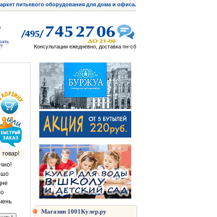
аркет питьевого оборудования для дома и офиса.
рать
Консультации ежедневно, доставка пн-сб
?
 товар!
чно!
ошо
дне
хо
чень
Магазин 1001Кулер.ру