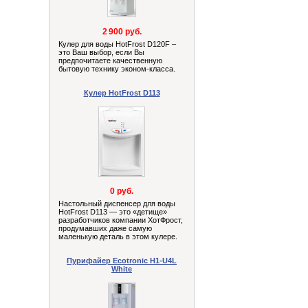
2 900 руб.
Кулер для воды HotFrost D120F –
это Ваш выбор, если Вы
предпочитаете качественную
бытовую технику эконом-класса.
Кулер HotFrost D113
0 руб.
Настольный диспенсер для воды
HotFrost D113 — это «детище»
разработчиков компании ХотФрост,
продумавших даже самую
маленькую деталь в этом кулере.
Пурифайер Ecotronic H1-U4L
White