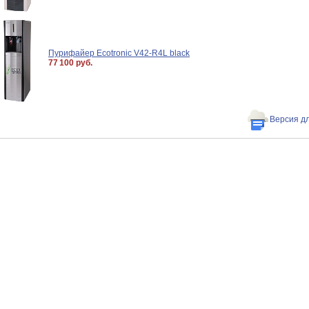
Пурифайер Ecotronic V42-R4L black
77 100 руб.
Версия д