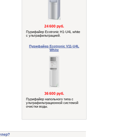
24 600 руб.
Пурифайер Ecotronic H1-U4L white
с ультрафильтрацией.
Пурифайер Ecotronic V11-U4L
White
36 600 руб.
Пурифайер напольного типа с
ультрафильтрационной системой
очистки воды.
улер?