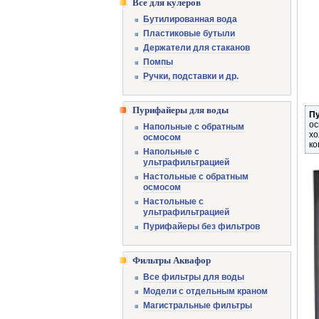
Все для кулеров
Бутилированная вода
Пластиковые бутыли
Держатели для стаканов
Помпы
Ручки, подставки и др.
Пурифайеры для воды
Пу
ос
Напольные с обратным
хо
осмосом
ко
Напольные с
ультрафильтрацией
Настольные с обратным
осмосом
Настольные с
ультрафильтрацией
Пурифайеры без фильтров
Фильтры Аквафор
Все фильтры для воды
Модели с отдельным краном
Магистральные фильтры