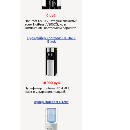
0 руб.
HotFrost D910S - это уже знакомый
всем HotFrost V900СS, но в
компактном, настольном варианте.
Пурифайер Ecotronic H1-U4LE
Black
18 900 руб.
Пурифайер Ecotronic H1-U4LE
black с ультрафильтрацией.
Кулер HotFrost D120F