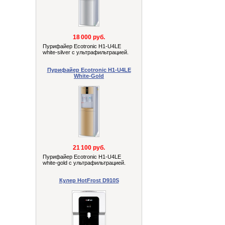
18 000 руб.
Пурифайер Ecotronic H1-U4LE
white-silver с ультрафильтрацией.
Пурифайер Ecotronic H1-U4LE
White-Gold
21 100 руб.
Пурифайер Ecotronic H1-U4LE
white-gold с ультрафильтрацией.
Кулер HotFrost D910S