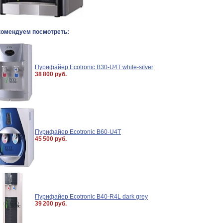
комендуем посмотреть:
Пурифайер Ecotronic B30-U4T white-silver
38 800 руб.
Пурифайер Ecotronic B60-U4T
45 500 руб.
Пурифайер Ecotronic B40-R4L dark grey
39 200 руб.