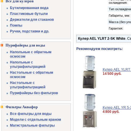
Все для кулеров
охлаждения:
Бутилированная вода
Тип охлаждени
Пластиковые бутыли
Габариты, мм:
Держатели для стаканов
Масса (без упа
Помпы
Гарантия:
Ручки, подставки и др.
Кулер AEL YLRT 2-5K White
. С
Пурифайеры для воды
Рекомендуем посмотреть:
Напольные с обратным
осмосом
Напольные с
ультрафильтрацией
Кулер AEL YLRT 2
Настольные с обратным
14 500 руб.
осмосом
Настольные с
ультрафильтрацией
Пурифайеры без фильтров
Фильтры Аквафор
Кулер AEL YR 5-X
4 800 руб.
Все фильтры для воды
Модели с отдельным краном
Магистральные фильтры