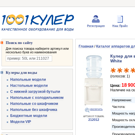
Регистрация
Наш Прайс
Поиск по сайту
Главная
/
Каталог аппаратов д
Для поиска товара наберите артикул или
несколько букв из наименования
Кулер для 
White
Кулеры для воды
(голосов: 1)
Напольные модели
18 90
Настольные модели
Цена:
Наличие на с
С нижней загрузкой бутыли
Напольные с холодильником
Напряжение:
Напольные со шкафчиком
Частота:
Напольные без шкафчика
увеличить
Мощность нагр
Бюджетные модели
АРТИКУЛ ТОВАРА:
212012
Мощность охл
Модели VIP
Производитель
Производител