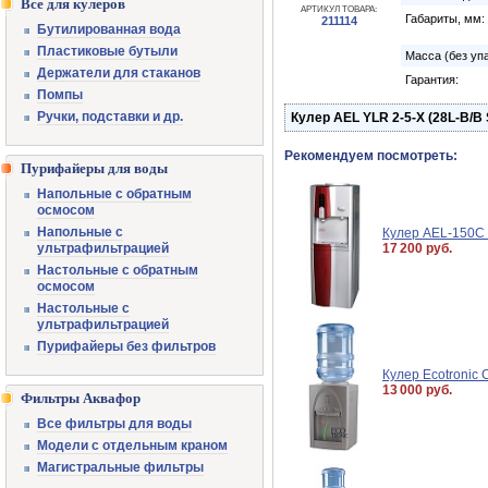
Все для кулеров
АРТИКУЛ ТОВАРА:
Габариты, мм:
211114
Бутилированная вода
Пластиковые бутыли
Масса (без упа
Держатели для стаканов
Гарантия:
Помпы
Ручки, подставки и др.
Кулер AEL YLR 2-5-X (28L-B/B S
Рекомендуем посмотреть:
Пурифайеры для воды
Напольные с обратным
осмосом
Напольные с
Кулер AEL-150C
ультрафильтрацией
17 200 руб.
Настольные с обратным
осмосом
Настольные с
ультрафильтрацией
Пурифайеры без фильтров
Кулер Ecotronic C
13 000 руб.
Фильтры Аквафор
Все фильтры для воды
Модели с отдельным краном
Магистральные фильтры