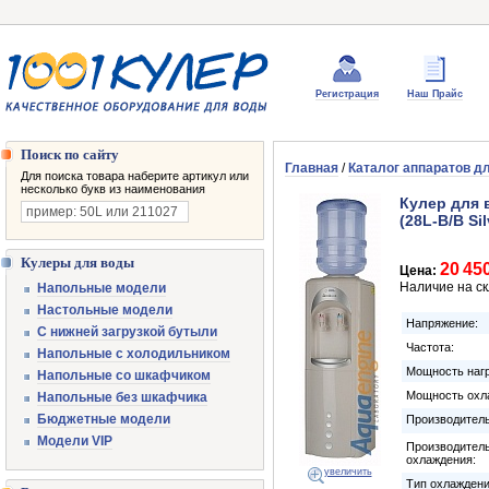
Регистрация
Наш Прайс
Поиск по сайту
Главная
/
Каталог аппаратов д
Для поиска товара наберите артикул или
несколько букв из наименования
Кулер для 
(28L-B/B Si
Кулеры для воды
20 45
Цена:
Наличие на с
Напольные модели
Настольные модели
Напряжение:
С нижней загрузкой бутыли
Частота:
Напольные с холодильником
Мощность нагр
Напольные со шкафчиком
Мощность охл
Напольные без шкафчика
Бюджетные модели
Производитель
Модели VIP
Производител
охлаждения:
увеличить
Тип охлаждени