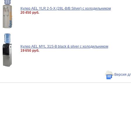
Кулер AEL YLR 2-5-X (28L-B/B Silver) с холодильником
20 450 руб.
Кулер AEL MYL 31S-B black & silver с холодильником
19 650 руб.
Версия д