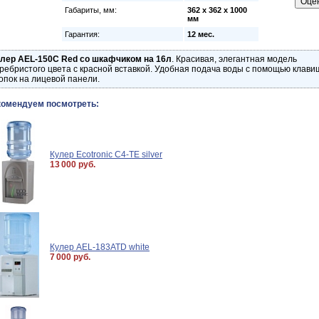
Габариты, мм:
362 x 362 x 1000
мм
Гарантия:
12 мес.
лер AEL-150C Red со шкафчиком на 16л
.
Красивая, элегантная модель
ребристого цвета с красной вставкой. Удобная подача воды с помощью клави
опок на лицевой панели.
комендуем посмотреть:
Кулер Ecotronic C4-TE silver
13 000 руб.
Кулер AEL-183ATD white
7 000 руб.