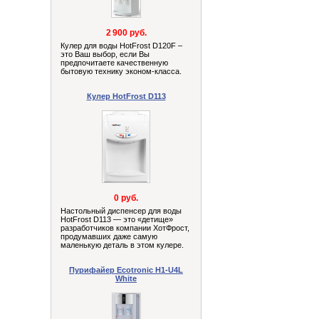
2 900 руб.
Кулер для воды HotFrost D120F –
это Ваш выбор, если Вы
предпочитаете качественную
бытовую технику эконом-класса.
Кулер HotFrost D113
0 руб.
Настольный диспенсер для воды
HotFrost D113 — это «детище»
разработчиков компании ХотФрост,
продумавших даже самую
маленькую деталь в этом кулере.
Пурифайер Ecotronic H1-U4L
White