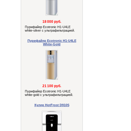
18 000 руб.
Пурифайер Ecotronic H1-U4LE
white-silver с ультрафильтрацией.
Пурифайер Ecotronic H1-U4LE
White-Gold
21 100 руб.
Пурифайер Ecotronic H1-U4LE
white-gold с ультрафильтрацией.
Кулер HotFrost D910S