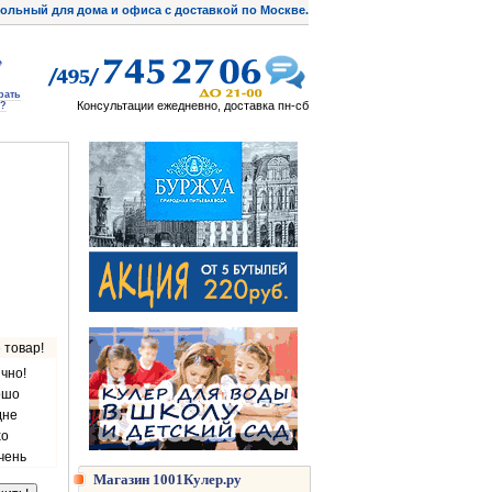
ольный для дома и офиса с доставкой по Москве.
рать
Консультации ежедневно, доставка пн-сб
?
 товар!
чно!
ошо
дне
хо
чень
Магазин 1001Кулер.ру