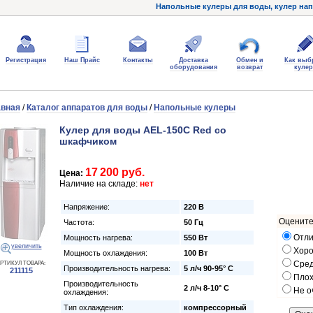
Напольные кулеры для воды, кулер нап
Регистрация
Наш Прайс
Контакты
Доставка
Обмен и
Как выб
оборудования
возврат
кулер
авная
/
Каталог аппаратов для воды
/
Напольные кулеры
Кулер для воды AEL-150C Red со
шкафчиком
17 200 руб.
Цена:
Наличие на складе:
нет
Напряжение:
220 В
Оцените
Частота:
50 Гц
Отли
Мощность нагрева:
550 Вт
увеличить
Хор
Мощность охлаждения:
100 Вт
Сре
РТИКУЛ ТОВАРА:
Производительность нагрева:
5 л/ч 90-95° C
211115
Пло
Производительность
2 л/ч 8-10° C
Не о
охлаждения:
Тип охлаждения:
компрессорный