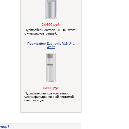
24 600 руб.
Пурифайер Ecotronic H1-U4L white
с ультрафильтрацией.
Пурифайер Ecotronic V11-U4L
White
36 600 руб.
Пурифайер напольного типа с
ультрафильтрационной системой
очистки воды.
улер?