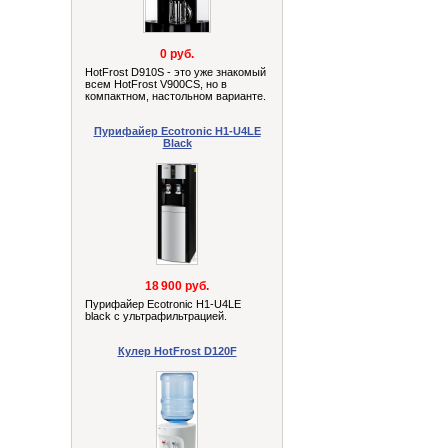
0 руб.
HotFrost D910S - это уже знакомый
всем HotFrost V900СS, но в
компактном, настольном варианте.
Пурифайер Ecotronic H1-U4LE
Black
18 900 руб.
Пурифайер Ecotronic H1-U4LE
black с ультрафильтрацией.
Кулер HotFrost D120F