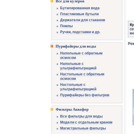
Все для кулеров
Бутилированная вода
Пластиковые бутыли
Держатели для стаканов
Ку
Помпы
се
Ручки, подставки и др.
кн
Ре
Пурифайеры для воды
Напольные с обратным
осмосом
Напольные с
ультрафильтрацией
Настольные с обратным
осмосом
Настольные с
ультрафильтрацией
Пурифайеры без фильтров
Фильтры Аквафор
Все фильтры для воды
Модели с отдельным краном
Магистральные фильтры