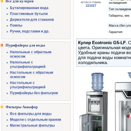
Все для кулеров
охлаждения:
АРТИКУЛ ТОВАРА:
221027
Бутилированная вода
Тип охлаждени
Пластиковые бутыли
Габариты, мм:
Держатели для стаканов
Помпы
Масса (без упа
Ручки, подставки и др.
Гарантия:
Кулер Ecotronic G5-LF
. 
Пурифайеры для воды
цвета. Оригинальная мод
Напольные с обратным
Удобные краны подачи во
осмосом
для подачи воды комнатн
холодильника.
Напольные с
ультрафильтрацией
Настольные с обратным
осмосом
Настольные с
ультрафильтрацией
Пурифайеры без фильтров
Фильтры Аквафор
Все фильтры для воды
Модели с отдельным краном
Магистральные фильтры