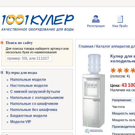
Регистрация
Наш Прайс
Поиск по сайту
Главная
/
Каталог аппаратов д
Для поиска товара наберите артикул или
несколько букв из наименования
Кулер для 
холодильн
Кулеры для воды
(голосов: 4)
Напольные модели
43 10
Настольные модели
Цена:
Наличие на с
С нижней загрузкой бутыли
Напольные с холодильником
Напряжение:
Напольные со шкафчиком
Частота:
Напольные без шкафчика
Мощность нагр
Бюджетные модели
Мощность охл
Модели VIP
Производитель
увеличить
Производител