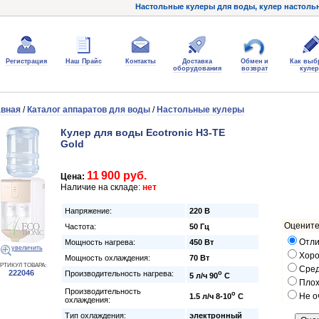
Настольные кулеры для воды, кулер настольн
Регистрация
Наш Прайс
Контакты
Доставка
Обмен и
Как выб
оборудования
возврат
кулер
авная
/
Каталог аппаратов для воды
/
Настольные кулеры
Кулер для воды Ecotronic H3-TE
Gold
11 900 руб.
Цена:
Наличие на складе:
нет
Напряжение:
220 В
Оцените
Частота:
50 Гц
Отли
Мощность нагрева:
450 Вт
увеличить
Хор
Мощность охлаждения:
70 Вт
РТИКУЛ ТОВАРА:
Сре
222046
Производительность нагрева:
o
5 л/ч 90
C
Пло
Производительность
o
Не о
1.5 л/ч 8-10
C
охлаждения:
Тип охлаждения:
электронный