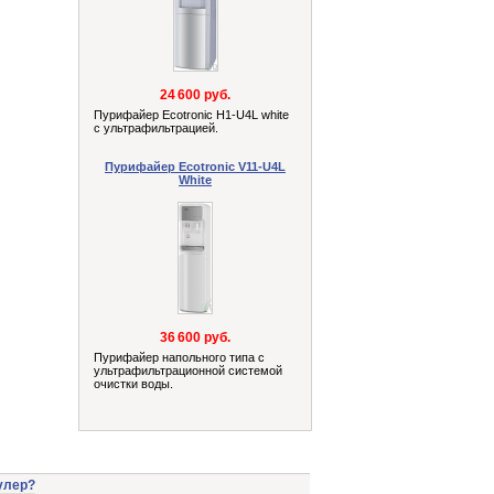
24 600 руб.
Пурифайер Ecotronic H1-U4L white
с ультрафильтрацией.
Пурифайер Ecotronic V11-U4L
White
36 600 руб.
Пурифайер напольного типа с
ультрафильтрационной системой
очистки воды.
улер?