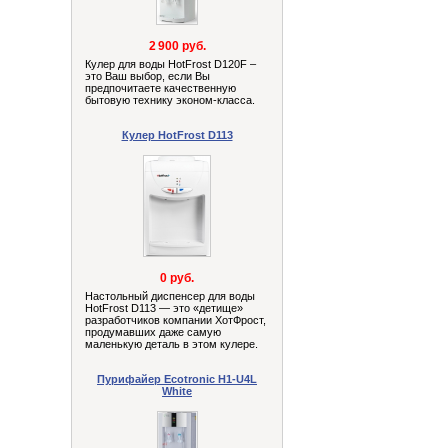
2 900 руб.
Кулер для воды HotFrost D120F –
это Ваш выбор, если Вы
предпочитаете качественную
бытовую технику эконом-класса.
Кулер HotFrost D113
0 руб.
Настольный диспенсер для воды
HotFrost D113 — это «детище»
разработчиков компании ХотФрост,
продумавших даже самую
маленькую деталь в этом кулере.
Пурифайер Ecotronic H1-U4L
White