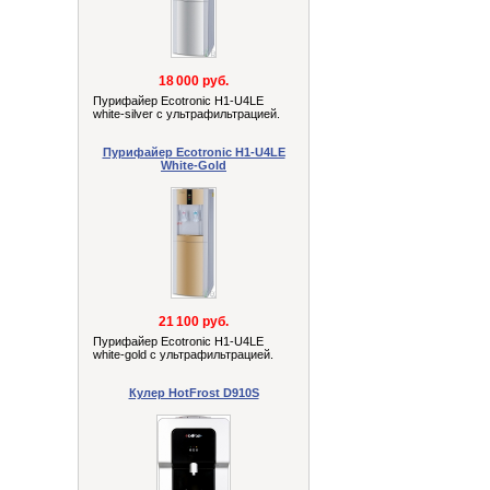
18 000 руб.
Пурифайер Ecotronic H1-U4LE
white-silver с ультрафильтрацией.
Пурифайер Ecotronic H1-U4LE
White-Gold
21 100 руб.
Пурифайер Ecotronic H1-U4LE
white-gold с ультрафильтрацией.
Кулер HotFrost D910S