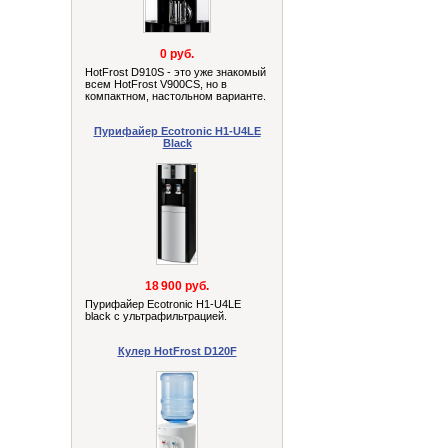
0 руб.
HotFrost D910S - это уже знакомый
всем HotFrost V900СS, но в
компактном, настольном варианте.
Пурифайер Ecotronic H1-U4LE
Black
18 900 руб.
Пурифайер Ecotronic H1-U4LE
black с ультрафильтрацией.
Кулер HotFrost D120F