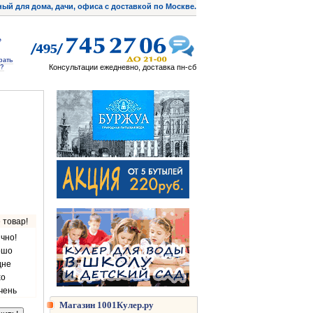
ый для дома, дачи, офиса с доставкой по Москве.
рать
Консультации ежедневно, доставка пн-сб
?
 товар!
чно!
ошо
дне
хо
чень
Магазин 1001Кулер.ру