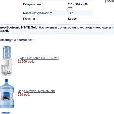
Габариты, мм:
310 х 310 х 480
мм
Масса (без упаковки):
5 кг
Гарантия:
12 мес.
лер Ecotronic H3-TE Gold
. Настольный с электронным охлаждением. Краны 
ужкой».
комендуем посмотреть:
Кулер Ecotronic H3-TE Silver
11 900 руб.
Вода Буржуа, бутыль 19л
250 руб.