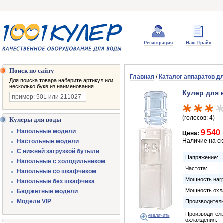
Регистрация
Наш Прайс
Поиск по сайту
Главная
/
Каталог аппаратов д
Для поиска товара наберите артикул или
несколько букв из наименования
Кулер для 
(голосов: 4)
Кулеры для воды
Напольные модели
9 540
Цена:
Наличие на с
Настольные модели
С нижней загрузкой бутыли
Напряжение:
Напольные с холодильником
Частота:
Напольные со шкафчиком
Мощность нагр
Напольные без шкафчика
Мощность охл
Бюджетные модели
Модели VIP
Производитель
Производител
увеличить
охлаждения: