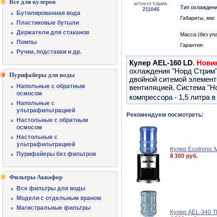
Все для кулеров
АРТИКУЛ ТОВАРА:
Тип охлаждени
211045
Бутилированная вода
Габариты, мм:
Пластиковые бутыли
Держатели для стаканов
Масса (без упа
Помпы
Гарантия:
Ручки, подставки и др.
Кулер AEL-160 LD
.
Новин
охлаждения "Норд Стрим"
Пурифайеры для воды
двойной ситемой элемент
Напольные с обратным
вентиляцией. Система "Н
осмосом
компрессора - 1,5 литра 
Напольные с
ультрафильтрацией
Рекомендуем посмотреть:
Настольные с обратным
осмосом
Настольные с
ультрафильтрацией
Кулер Ecotronic 
Пурифайеры без фильтров
8 300 руб.
Фильтры Аквафор
Все фильтры для воды
Модели с отдельным краном
Магистральные фильтры
Кулер AEL-340 T