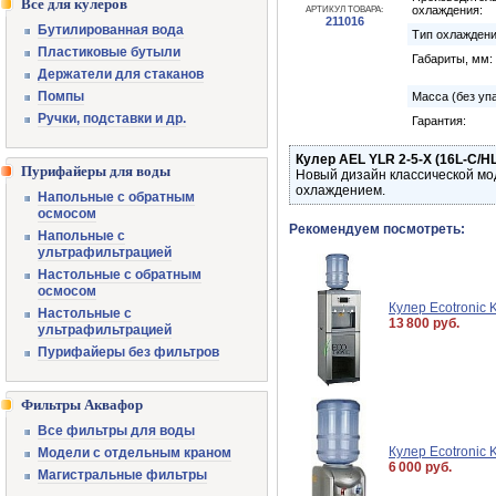
Все для кулеров
охлаждения:
АРТИКУЛ ТОВАРА:
211016
Бутилированная вода
Тип охлаждени
Пластиковые бутыли
Габариты, мм:
Держатели для стаканов
Помпы
Масса (без упа
Ручки, подставки и др.
Гарантия:
Кулер AEL YLR 2-5-X (16L-C/HL 
Пурифайеры для воды
Новый дизайн классической мо
охлаждением.
Напольные с обратным
осмосом
Рекомендуем посмотреть:
Напольные с
ультрафильтрацией
Настольные с обратным
осмосом
Кулер Ecotronic
Настольные с
13 800 руб.
ультрафильтрацией
Пурифайеры без фильтров
Фильтры Аквафор
Все фильтры для воды
Кулер Ecotronic K
Модели с отдельным краном
6 000 руб.
Магистральные фильтры