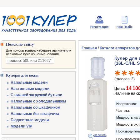
Регистрация
Наш Прайс
Поиск по сайту
Главная
/
Каталог аппаратов д
Для поиска товара наберите артикул или
несколько букв из наименования
Кулер для 
(16L-C/HL S
Кулеры для воды
(голосов: 3)
Напольные модели
14 10
Настольные модели
Цена:
Наличие на с
С нижней загрузкой бутыли
Напольные с холодильником
Напряжение:
Напольные со шкафчиком
Частота:
Напольные без шкафчика
Мощность нагр
Бюджетные модели
Мощность охл
Модели VIP
Производитель
увеличить
Производител