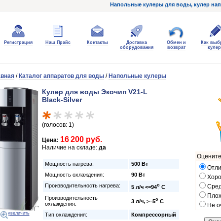
Напольные кулеры для воды, кулер нап
Регистрация
Наш Прайс
Контакты
Доставка
Обмен и
Как выб
оборудования
возврат
кулер
авная
/
Каталог аппаратов для воды
/
Напольные кулеры
Кулер для воды Экочип V21-L
Black-Silver
(голосов: 1)
16 200 руб.
Цена:
Наличие на складе:
да
Оцените
Мощность нагрева:
500 Вт
Отли
Мощность охлаждения:
90 Вт
Хор
Производительность нагрева:
o
Сре
5 л/ч <=94
C
Пло
Производительность
o
3 л/ч, >=5
C
охлаждения:
Не о
увеличить
Тип охлаждения:
Компрессорный