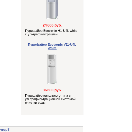
24 600 руб.
Пурифайер Ecotronic H1-U4L white
с ультрафильтрацией.
Пурифайер Ecotronic V11-U4L
White
36 600 руб.
Пурифайер напольного типа с
ультрафильтрационной системой
очистки воды.
улер?