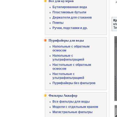
Все для кулеров
А
Бутилированная вода
Пластиковые бутыли
Держатели для стаканов
Ку
Помпы
кл
Ти
Ручки, подставки и др.
Пурифайеры для воды
Напольные с обратным
осмосом
Напольные с
ультрафильтрацией
Настольные с обратным
осмосом
Настольные с
ультрафильтрацией
Пурифайеры без фильтров
Фильтры Аквафор
Все фильтры для воды
Модели с отдельным краном
Магистральные фильтры