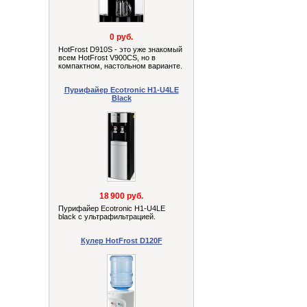
0 руб.
HotFrost D910S - это уже знакомый
всем HotFrost V900СS, но в
компактном, настольном варианте.
Пурифайер Ecotronic H1-U4LE
Black
18 900 руб.
Пурифайер Ecotronic H1-U4LE
black с ультрафильтрацией.
Кулер HotFrost D120F