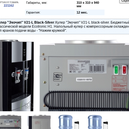
Габариты, мм:
310 x 310 x 940
РТИКУЛ ТОВАРА:
221162
мм
Гарантия:
12 мес.
лер "Экочип" V21-L Black-Silver
.Кулер "Экочип" V21-L black-silver. Бюджетны
ассической модели Ecotronic Н1. Напольный кулер с компрессорным охлажде
п кранов подачи воды - "Нажим кружкой".