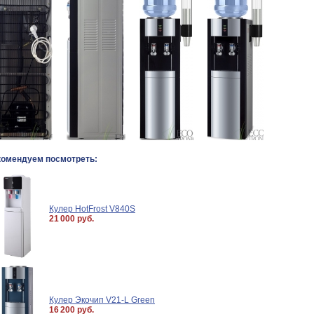
комендуем посмотреть:
Кулер HotFrost V840S
21 000 руб.
Кулер Экочип V21-L Green
16 200 руб.