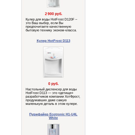
2 900 руб.
Кулер для воды HotFrost D120F –
это Ваш выбор, если Вы
предпочитаете качественную
бытовую технику эконом-класса.
Кулер HotFrost D113
0 руб.
Настольный диспенсер для воды
HotFrost D113 — это «детище»
разработчиков компании ХотФрост,
продумавших даже самую
маленькую деталь в этом кулере.
Пурифайер Ecotronic H1-U4L
White