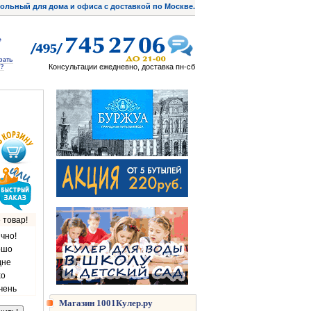
ольный для дома и офиса с доставкой по Москве.
рать
Консультации ежедневно, доставка пн-сб
?
 товар!
чно!
ошо
дне
хо
чень
Магазин 1001Кулер.ру