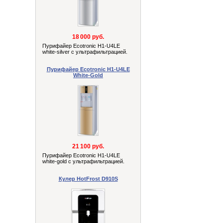
18 000 руб.
Пурифайер Ecotronic H1-U4LE
white-silver с ультрафильтрацией.
Пурифайер Ecotronic H1-U4LE
White-Gold
21 100 руб.
Пурифайер Ecotronic H1-U4LE
white-gold с ультрафильтрацией.
Кулер HotFrost D910S