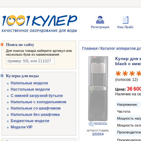
Регистрация
Наш Прайс
Поиск по сайту
Главная
/
Каталог аппаратов д
Для поиска товара наберите артикул или
несколько букв из наименования
Кулер для 
black с ни
Кулеры для воды
(голосов: 12)
Напольные модели
36 60
Настольные модели
Цена:
Наличие на с
С нижней загрузкой бутыли
Напольные с холодильником
Напряжение:
Напольные со шкафчиком
Частота:
Напольные без шкафчика
Мощность нагр
Бюджетные модели
увеличить
Мощность охл
Модели VIP
АРТИКУЛ ТОВАРА:
Производитель
221014
Производител