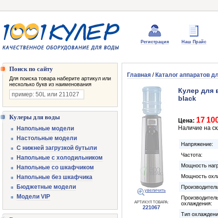
Регистрация
Наш Прайс
Поиск по сайту
Главная
/
Каталог аппаратов д
Для поиска товара наберите артикул или
несколько букв из наименования
Кулер для 
black
Кулеры для воды
17 10
Цена:
Наличие на с
Напольные модели
Настольные модели
Напряжение:
С нижней загрузкой бутыли
Частота:
Напольные с холодильником
Мощность нагр
Напольные со шкафчиком
Мощность охл
Напольные без шкафчика
Бюджетные модели
Производитель
увеличить
Модели VIP
Производител
АРТИКУЛ ТОВАРА:
охлаждения:
221067
Тип охлаждени