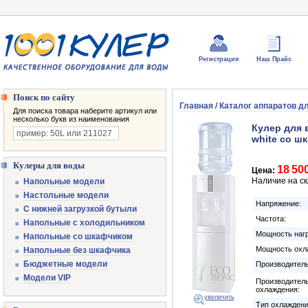
Регистрация
Наш Прайс
Поиск по сайту
Главная
/
Каталог аппаратов д
Для поиска товара наберите артикул или
несколько букв из наименования
Кулер для 
white со ш
Кулеры для воды
18 50
Цена:
Наличие на с
Напольные модели
Настольные модели
Напряжение:
С нижней загрузкой бутыли
Частота:
Напольные с холодильником
Мощность нагр
Напольные со шкафчиком
Мощность охл
Напольные без шкафчика
Бюджетные модели
Производитель
Модели VIP
Производител
охлаждения:
увеличить
Тип охлаждени