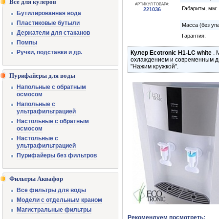
Все для кулеров
АРТИКУЛ ТОВАРА:
Габариты, мм:
221036
Бутилированная вода
Пластиковые бутыли
Масса (без упа
Держатели для стаканов
Гарантия:
Помпы
Ручки, подставки и др.
Кулер Ecotronic H1-LC white
.
охлаждением и современным д
"Нажим кружкой".
Пурифайеры для воды
Напольные с обратным
осмосом
Напольные с
ультрафильтрацией
Настольные с обратным
осмосом
Настольные с
ультрафильтрацией
Пурифайеры без фильтров
Фильтры Аквафор
Все фильтры для воды
Модели с отдельным краном
Магистральные фильтры
Рекомендуем посмотреть: